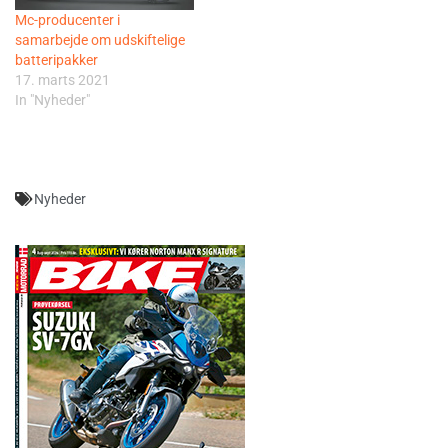
Mc-producenter i
samarbejde om udskiftelige
batteripakker
17. marts 2021
In "Nyheder"
Nyheder