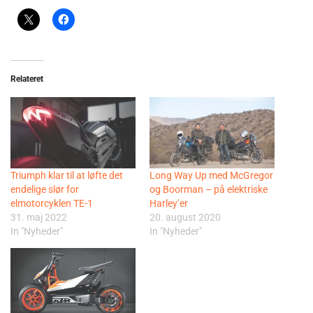
Relateret
Triumph klar til at løfte det
Long Way Up med McGregor
endelige slør for
og Boorman – på elektriske
elmotorcyklen TE-1
Harley’er
31. maj 2022
20. august 2020
In "Nyheder"
In "Nyheder"