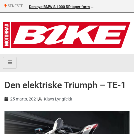
SENESTE
Den nye BMW S 1000 RR tager form
Ducati Desmo 250 MX:
omdrejninger og fuld e
på crossbanen
Den elektriske Triumph – TE-1
25 marts, 2021
Klavs Lyngfeldt