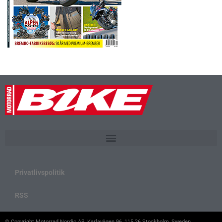
Privatlivspolitik
RSS
© Copyright Motorrad Nordic AB, Karlavägen 96, 115 26 Stockholm, Sweden