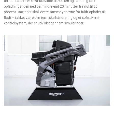
formået at strække rækkevidde til 200 km og samtidig fået
opladningstiden ned på mindre end 20 minutter fra nul til 80
procent. Batteriet skal levere samme ydeevne fra fuldt opladet til
fladt – takket være den termiske håndtering og et sofistikeret
kontrolsystem, der er udviklet gennem simuleringer.