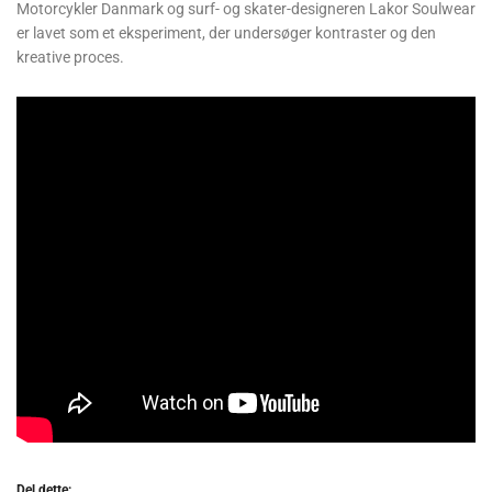
Motorcykler Danmark og surf- og skater-designeren Lakor Soulwear
er lavet som et eksperiment, der undersøger kontraster og den
kreative proces.
Del dette: