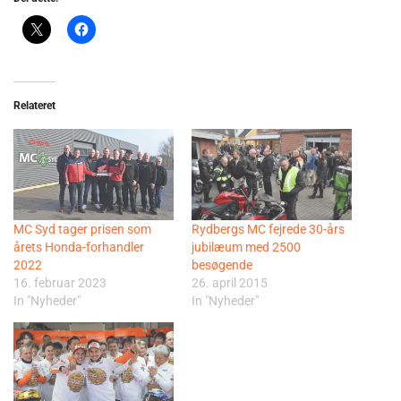
Relateret
MC Syd tager prisen som
Rydbergs MC fejrede 30-års
årets Honda-forhandler
jubilæum med 2500
2022
besøgende
16. februar 2023
26. april 2015
In "Nyheder"
In "Nyheder"