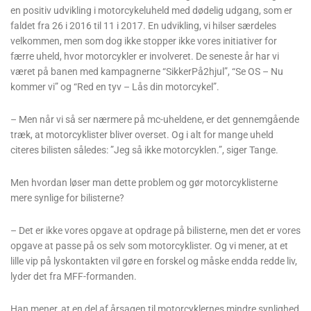
en positiv udvikling i motorcykeluheld med dødelig udgang, som er
faldet fra 26 i 2016 til 11 i 2017. En udvikling, vi hilser særdeles
velkommen, men som dog ikke stopper ikke vores initiativer for
færre uheld, hvor motorcykler er involveret. De seneste år har vi
været på banen med kampagnerne “SikkerPå2hjul”, “Se OS – Nu
kommer vi” og “Red en tyv – Lås din motorcykel”.
– Men når vi så ser nærmere på mc-uheldene, er det gennemgående
træk, at motorcyklister bliver overset. Og i alt for mange uheld
citeres bilisten således: ”Jeg så ikke motorcyklen.”, siger Tange.
Men hvordan løser man dette problem og gør motorcyklisterne
mere synlige for bilisterne?
– Det er ikke vores opgave at opdrage på bilisterne, men det er vores
opgave at passe på os selv som motorcyklister. Og vi mener, at et
lille vip på lyskontakten vil gøre en forskel og måske endda redde liv,
lyder det fra MFF-formanden.
Han mener, at en del af årsagen til motorcyklernes mindre synlighed