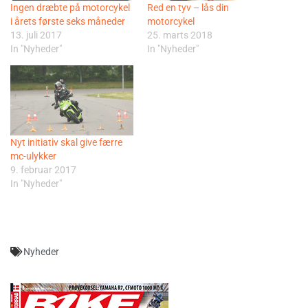
Ingen dræbte på motorcykel
Red en tyv – lås din
i årets første seks måneder
motorcykel
13. juli 2017
25. marts 2018
In "Nyheder"
In "Nyheder"
Nyt initiativ skal give færre
mc-ulykker
9. februar 2017
In "Nyheder"
Nyheder