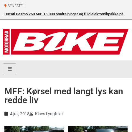
SENESTE
Ducati Desmo 250 MX: 15.000 omdrejninger og fuld elektronikpakke på
crossbanen
MFF: Kørsel med langt lys kan
redde liv
4 juli, 2018
Klavs Lyngfeldt