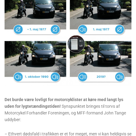
Det burde være lovligt for motorcyklister at køre med langt lys
uden for lygtetændingstiden!
Synspunktet bringes til torvs af
Motorcykel Forhandler Foreningen, og MFF-formand John Tange
uddyber:
– Ethvert dødsfald i trafikken er et for meget, men vi kan heldigvis se