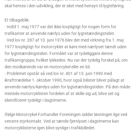
skal hentes i den udvikling, der er sket med hensyn til lygteføring.
Et tilbageblik:
· Indtil 1. maj 1977 var det ikke lovpligtigt for nogen form for
trafikanter at anvende nærlys uden for lygtetændingstiden.
· Ved lov nr. 287 af 10. juni 1976 blev det med virkning fra 1. maj
1977 lovpligtigt for motorcykler at køre med nærlyset tændt uden
for lygtetændingstiden. Formålet var at tydeliggøre denne
trafikantgruppe, hvilket lykkedes. Nu var der tydelig forskel på, om
den modkørende var en motorcykel eller en bil.
· Problemet opstår så ved lov nr. 401 af 13. juni 1990 med
ikrafttrædelse 1. oktober 1990, hvor også bilister bliver pålagt at
anvende nærlys/kørelys uden for lygtetændingstiden. På den måde
mistede motorcyklisten fordelen af at skille sig ud, blive set og
identificeret tydeligt i dagtimerne.
Ifølge Motorcykel Forhandler Foreningen sidder løsningen lige ved
venstre styrkontakt. Ved at tænde fjernlyset i dagtimerne kan
motorcyklisterne igen blive synlige i trafikbilledet.