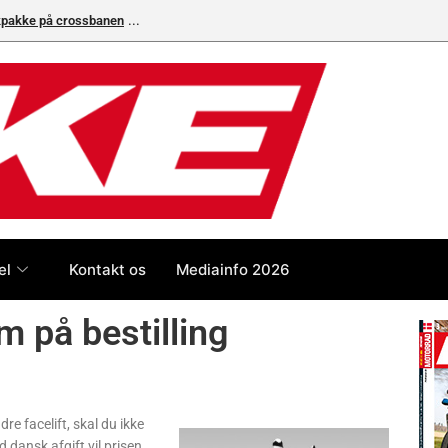
ikpakke på crossbanen
el
Kontakt os
Mediainfo 2026
 på bestilling
dre facelift, skal du ikke
 dansk afgift vil prisen