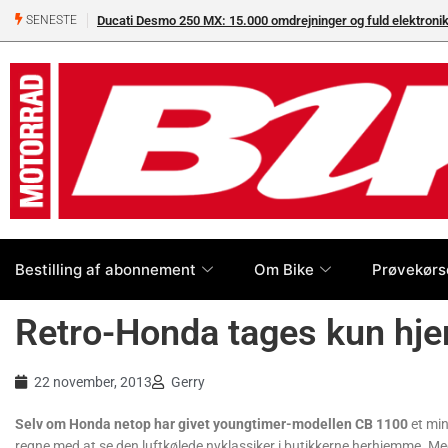
Ducati Desmo 250 MX: 15.000 omdrejninger og fuld elektron
SENESTE
Bestilling af abonnement
Om Bike
Prøvekørs
Retro-Honda tages kun hjem
22 november, 2013
Gerry
Selv om Honda netop har givet youngtimer-modellen CB 1100
et min
regne med at se den luftkølede nyklassiker i butikkerne herhjemme. Med