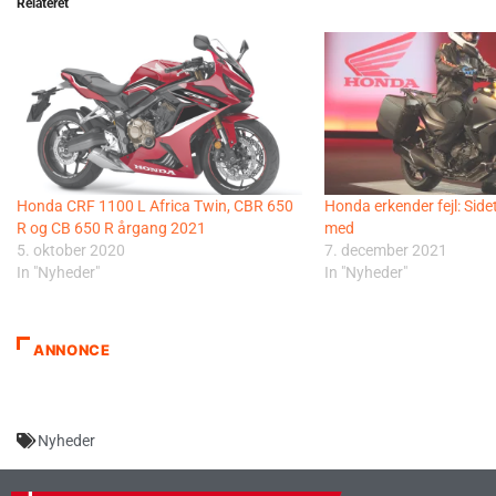
Relateret
Honda CRF 1100 L Africa Twin, CBR 650
Honda erkender fejl: Side
R og CB 650 R årgang 2021
med
5. oktober 2020
7. december 2021
In "Nyheder"
In "Nyheder"
ANNONCE
Nyheder