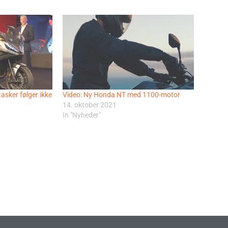
tasker følger ikke
Video: Ny Honda NT med 1100-motor
14. oktober 2021
In "Nyheder"