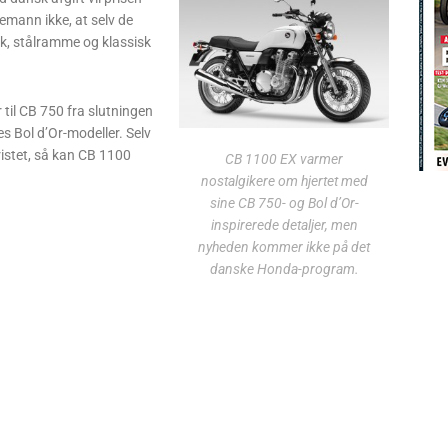
emann ikke, at selv de
hk, stålramme og klassisk
til CB 750 fra slutningen
es Bol d’Or-modeller. Selv
ristet, så kan CB 1100
CB 1100 EX varmer
nostalgikere om hjertet med
sine CB 750- og Bol d’Or-
inspirerede detaljer, men
nyheden kommer ikke på det
danske Honda-program.