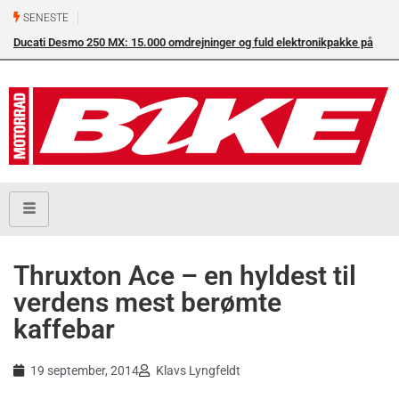
SENESTE
Ducati Desmo 250 MX: 15.000 omdrejninger og fuld elektronikpakke på
Su
crossbanen
en
Thruxton Ace – en hyldest til
verdens mest berømte
kaffebar
19 september, 2014
Klavs Lyngfeldt