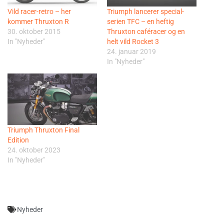
Vild racer-retro – her
Triumph lancerer special-
kommer Thruxton R
serien TFC – en heftig
30. oktober 2015
Thruxton caféracer og en
In "Nyheder"
helt vild Rocket 3
24. januar 2019
In "Nyheder"
Triumph Thruxton Final
Edition
24. oktober 2023
In "Nyheder"
Nyheder