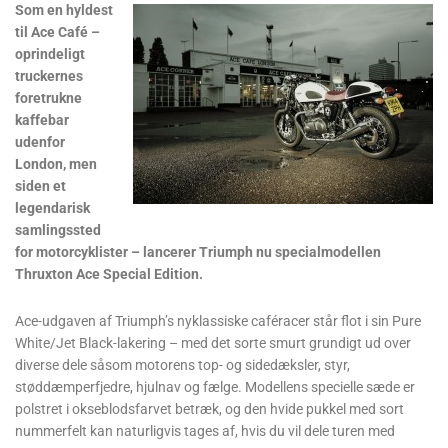
Som en hyldest
til Ace Café –
oprindeligt
truckernes
foretrukne
kaffebar
udenfor
London, men
siden et
legendarisk
samlingssted
for motorcyklister – lancerer Triumph nu specialmodellen
Thruxton Ace Special Edition.
Ace-udgaven af Triumph’s nyklassiske caféracer står flot i sin Pure
White/Jet Black-lakering – med det sorte smurt grundigt ud over
diverse dele såsom motorens top- og sidedæksler, styr,
støddæmperfjedre, hjulnav og fælge. Modellens specielle sæde er
polstret i okseblodsfarvet betræk, og den hvide pukkel med sort
nummerfelt kan naturligvis tages af, hvis du vil dele turen med